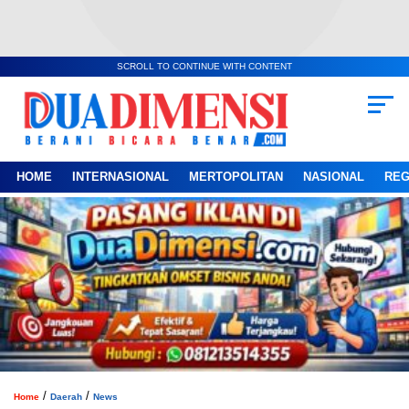
SCROLL TO CONTINUE WITH CONTENT
HOME
INTERNASIONAL
MERTOPOLITAN
NASIONAL
REG
/
/
Home
Daerah
News