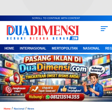
SCROLL TO CONTINUE WITH CONTENT
HOME
INTERNASIONAL
MERTOPOLITAN
NASIONAL
REG
/
/
Home
Nasional
News