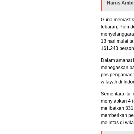
Harus Ambi
Guna memastika
lebaran, Polri 
menyelanggarak
13 hari mulai 
161.243 person
Dalam amanat l
menegaskan bah
pos pengamanan
wilayah di Ind
Sementara itu,
menyiapkan 4 (
melibatkan 331
memberikan pe
melintas di wi