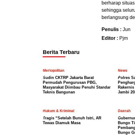
berharap situas
sehingga seluru
berlangsung de
Penulis :
Jun
Editor :
Pjm
Berita Terbaru
Mertopolitan
News
Sudin CKTRP Jakarta Barat
Polres S
Permudah Pengurusan PBG,
Penghar
Masyarakat Diimbau Penuhi Standar
Rakernis
Teknis Bangunan
Jambi 20
Hukum & Kriminal
Daerah
Tragis “Setelah Bunuh Istri, AR
​Gubernur
Tewas Diamuk Masa
Bungo Ti
Pembangu
Bungo Gr