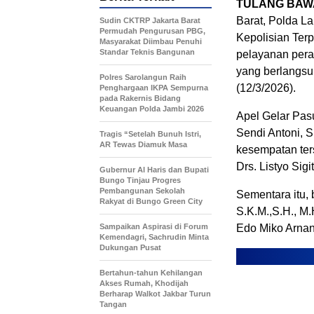
TULANG BAW
Barat, Polda L
Sudin CKTRP Jakarta Barat
Permudah Pengurusan PBG,
Kepolisian Ter
Masyarakat Diimbau Penuhi
Standar Teknis Bangunan
pelayanan peray
yang berlangsu
Polres Sarolangun Raih
(12/3/2026).
Penghargaan IKPA Sempurna
pada Rakernis Bidang
Keuangan Polda Jambi 2026
Apel Gelar Pas
Sendi Antoni, S
Tragis “Setelah Bunuh Istri,
AR Tewas Diamuk Masa
kesempatan ter
Drs. Listyo Sig
​Gubernur Al Haris dan Bupati
Bungo Tinjau Progres
Pembangunan Sekolah
Sementara itu, 
Rakyat di Bungo Green City
S.K.M.,S.H., M
Sampaikan Aspirasi di Forum
Edo Miko Arnan
Kemendagri, Sachrudin Minta
Dukungan Pusat
Bertahun-tahun Kehilangan
Akses Rumah, Khodijah
Berharap Walkot Jakbar Turun
Tangan