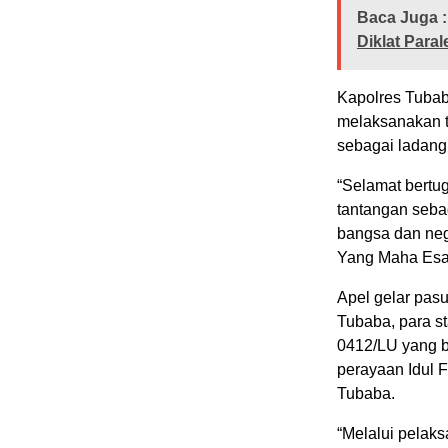
Baca Juga :
Diklat Paral
Kapolres Tubab
melaksanakan t
sebagai ladang
“Selamat bertu
tantangan sebag
bangsa dan neg
Yang Maha Esa.
Apel gelar pasu
Tubaba, para st
0412/LU yang 
perayaan Idul F
Tubaba.
“Melalui pelak