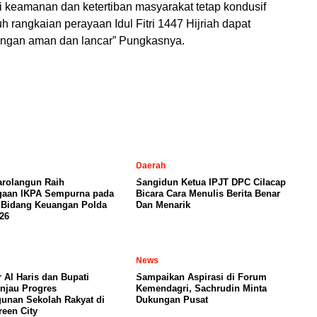
i keamanan dan ketertiban masyarakat tetap kondusif
h rangkaian perayaan Idul Fitri 1447 Hijriah dapat
ngan aman dan lancar” Pungkasnya.
Daerah
arolangun Raih
Sangidun Ketua IPJT DPC Cilacap
gaan IKPA Sempurna pada
Bicara Cara Menulis Berita Benar
 Bidang Keuangan Polda
Dan Menarik
26
News
 Al Haris dan Bupati
Sampaikan Aspirasi di Forum
njau Progres
Kemendagri, Sachrudin Minta
nan Sekolah Rakyat di
Dukungan Pusat
een City