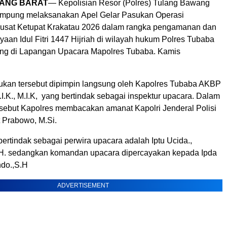
ANG BARAT
— Kepolisian Resor (Polres) Tulang Bawang
ampung melaksanakan Apel Gelar Pasukan Operasi
pusat Ketupat Krakatau 2026 dalam rangka pengamanan dan
aan Idul Fitri 1447 Hijriah di wilayah hukum Polres Tubaba
ng di Lapangan Upacara Mapolres Tubaba. Kamis
ukan tersebut dipimpin langsung oleh Kapolres Tubaba AKBP
.I.K., M.I.K, yang bertindak sebagai inspektur upacara. Dalam
sebut Kapolres membacakan amanat Kapolri Jenderal Polisi
it Prabowo, M.Si.
bertindak sebagai perwira upacara adalah Iptu Ucida.,
.H. sedangkan komandan upacara dipercayakan kepada Ipda
do.,S.H
ADVERTISEMENT