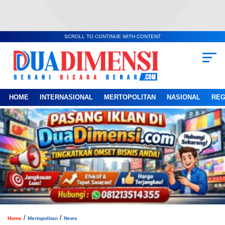
SCROLL TO CONTINUE WITH CONTENT
HOME
INTERNASIONAL
MERTOPOLITAN
NASIONAL
REG
/
/
Home
Mertopolitan
News