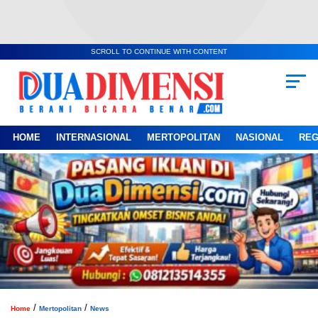
SCROLL TO CONTINUE WITH CONTENT
HOME
INTERNASIONAL
MERTOPOLITAN
NASIONAL
REG
/
/
Home
Mertopolitan
News