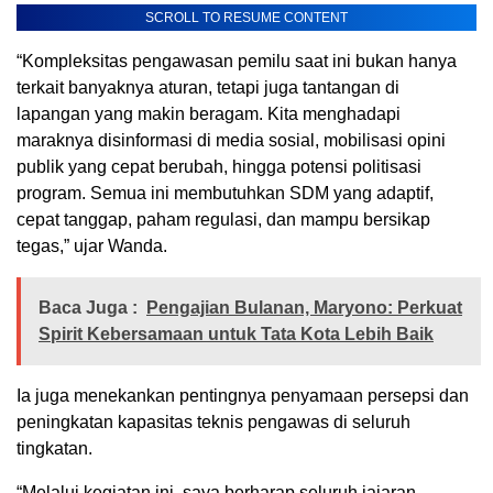
SCROLL TO RESUME CONTENT
“Kompleksitas pengawasan pemilu saat ini bukan hanya
terkait banyaknya aturan, tetapi juga tantangan di
lapangan yang makin beragam. Kita menghadapi
maraknya disinformasi di media sosial, mobilisasi opini
publik yang cepat berubah, hingga potensi politisasi
program. Semua ini membutuhkan SDM yang adaptif,
cepat tanggap, paham regulasi, dan mampu bersikap
tegas,” ujar Wanda.
Baca Juga :
Pengajian Bulanan, Maryono: Perkuat
Spirit Kebersamaan untuk Tata Kota Lebih Baik
Ia juga menekankan pentingnya penyamaan persepsi dan
peningkatan kapasitas teknis pengawas di seluruh
tingkatan.
“Melalui kegiatan ini, saya berharap seluruh jajaran