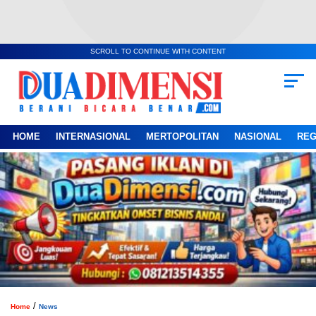
SCROLL TO CONTINUE WITH CONTENT
HOME
INTERNASIONAL
MERTOPOLITAN
NASIONAL
REG
/
Home
News