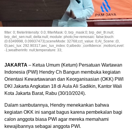
filter: 0; fileterIntensity: 0.0; filterMask: 0; brp_mask:0; brp_del_th:null;
brp_del_sen:null; delta:null; module: photo;hw-remosaic: false;touch:
(0.6349998, 0.09937473);sceneMode: 32768;cct_value: 0;AI_Scene: (0,
0);aec_lux: 292.90317;aec_lux_index: 0;albedo: ;confidence: ;motionLevel:
-1;weatherinfo: null;temperature: 33;
JAKARTA
– Ketua Umum (Ketum) Persatuan Wartawan
Indonesia (PWI) Hendry Ch Bangun membuka kegiatan
Orientasi Kewartawanan dan Keorganisasian (OKK) PWI
DKI Jakarta Angkatan 18 di Aula Ali Sadikin, Kantor Wali
Kota Jakarta Barat, Rabu (30/10/2024).
Dalam sambutannya, Hendry menekankan bahwa
kegiatan OKK ini sangat bagus karena pembekalan bagi
calon anggota biasa PWI agar mereka memahami
kewajibannya sebagai anggota PWI.