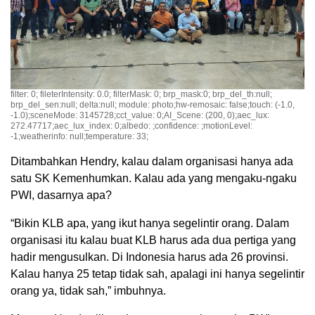
filter: 0; fileterIntensity: 0.0; filterMask: 0; brp_mask:0; brp_del_th:null;
brp_del_sen:null; delta:null; module: photo;hw-remosaic: false;touch: (-1.0,
-1.0);sceneMode: 3145728;cct_value: 0;AI_Scene: (200, 0);aec_lux:
272.47717;aec_lux_index: 0;albedo: ;confidence: ;motionLevel:
-1;weatherinfo: null;temperature: 33;
Ditambahkan Hendry, kalau dalam organisasi hanya ada
satu SK Kemenhumkan. Kalau ada yang mengaku-ngaku
PWI, dasarnya apa?
“Bikin KLB apa, yang ikut hanya segelintir orang. Dalam
organisasi itu kalau buat KLB harus ada dua pertiga yang
hadir mengusulkan. Di Indonesia harus ada 26 provinsi.
Kalau hanya 25 tetap tidak sah, apalagi ini hanya segelintir
orang ya, tidak sah,” imbuhnya.