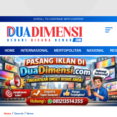
SCROLL TO CONTINUE WITH CONTENT
HOME
INTERNASIONAL
MERTOPOLITAN
NASIONAL
REG
/
/
Home
Daerah
News