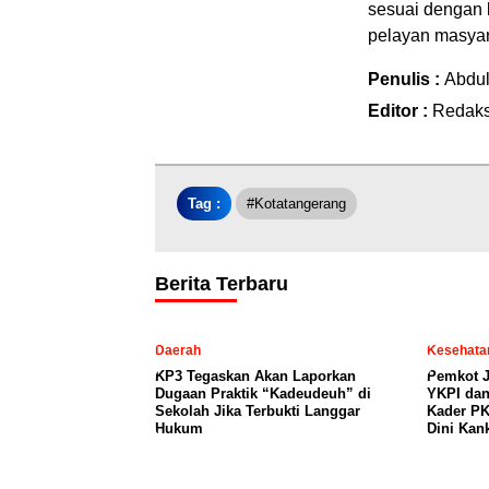
sesuai dengan 
pelayan masyar
Penulis :
Abdu
Editor :
Redaks
Tag :
#kotatangerang
Berita Terbaru
Daerah
Kesehata
KP3 Tegaskan Akan Laporkan
Pemkot J
Dugaan Praktik “Kadeudeuh” di
YKPI dan
Sekolah Jika Terbukti Langgar
Kader PK
Hukum
Dini Kan