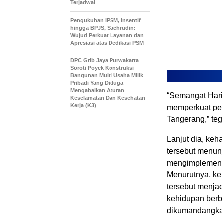
Terjadwal
Pengukuhan IPSM, Insentif
hingga BPJS, Sachrudin:
Wujud Perkuat Layanan dan
Apresiasi atas Dedikasi PSM
DPC Grib Jaya Purwakarta
Soroti Poyek Konstruksi
Bangunan Multi Usaha Milik
Pribadi Yang Diduga
Mengabaikan Aturan
“Semangat Hari
Keselamatan Dan Kesehatan
Kerja (K3)
memperkuat pe
Tangerang,” te
Lanjut dia, keh
tersebut menun
mengimplementa
Menurutnya, ke
tersebut menja
kehidupan berb
dikumandangkan