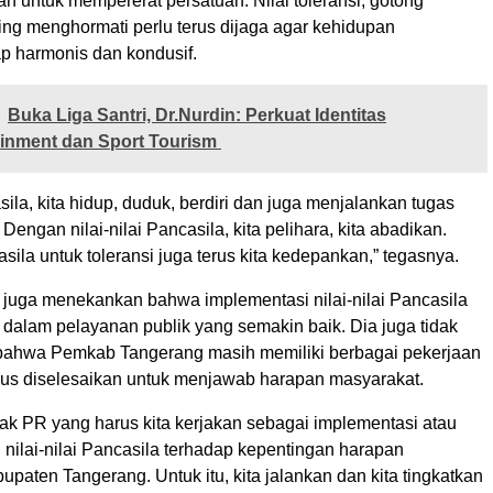
n untuk mempererat persatuan. Nilai toleransi, gotong
ing menghormati perlu terus dijaga agar kehidupan
ap harmonis dan kondusif.
Buka Liga Santri, Dr.Nurdin: Perkuat Identitas
ainment dan Sport Tourism
la, kita hidup, duduk, berdiri dan juga menjalankan tugas
engan nilai-nilai Pancasila, kita pelihara, kita abadikan.
casila untuk toleransi juga terus kita kedepankan,” tegasnya.
 juga menekankan bahwa implementasi nilai-nilai Pancasila
 dalam pelayanan publik yang semakin baik. Dia juga tidak
bahwa Pemkab Tangerang masih memiliki berbagai pekerjaan
us diselesaikan untuk menjawab harapan masyarakat.
yak PR yang harus kita kerjakan sebagai implementasi atau
 nilai-nilai Pancasila terhadap kepentingan harapan
paten Tangerang. Untuk itu, kita jalankan dan kita tingkatkan