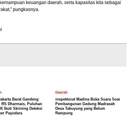
kemampuan keuangan daerah, serta kapasitas kita sebagai
akat,” pungkasnya.
l
i
n
Daerah
akarta Barat Gandeng
Inspektorat Madina Buka Suara Soal
 RS Dharmais, Puluhan
Pembangunan Gedung Madrasah
K Ikuti Skrining Deteksi
Desa Tabuyung yang Belum
ker Payudara
Rampung