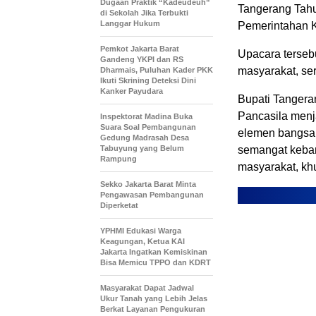
Dugaan Praktik “Kadeudeuh”
Tangerang Tahu
di Sekolah Jika Terbukti
Langgar Hukum
Pemerintahan K
Pemkot Jakarta Barat
Upacara tersebu
Gandeng YKPI dan RS
masyarakat, se
Dharmais, Puluhan Kader PKK
Ikuti Skrining Deteksi Dini
Kanker Payudara
Bupati Tangera
Pancasila menj
Inspektorat Madina Buka
Suara Soal Pembangunan
elemen bangsa 
Gedung Madrasah Desa
Tabuyung yang Belum
semangat keban
Rampung
masyarakat, kh
Sekko Jakarta Barat Minta
Pengawasan Pembangunan
Diperketat
YPHMI Edukasi Warga
Keagungan, Ketua KAI
Jakarta Ingatkan Kemiskinan
Bisa Memicu TPPO dan KDRT
Masyarakat Dapat Jadwal
Ukur Tanah yang Lebih Jelas
Berkat Layanan Pengukuran