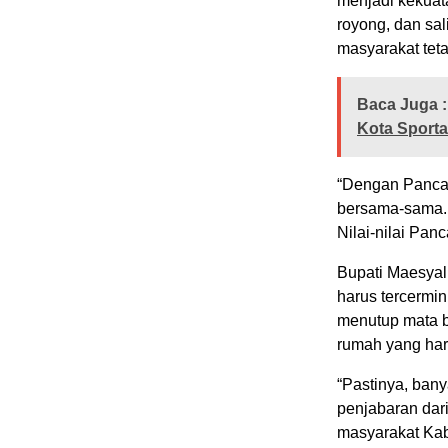
menjadi kekuata
royong, dan sal
masyarakat tet
Baca Juga :
Kota Sport
“Dengan Pancasi
bersama-sama. D
Nilai-nilai Pan
Bupati Maesyal
harus tercermin
menutup mata 
rumah yang har
“Pastinya, ban
penjabaran dari
masyarakat Kabu