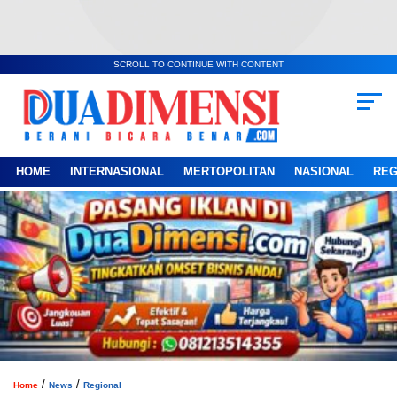
SCROLL TO CONTINUE WITH CONTENT
HOME
INTERNASIONAL
MERTOPOLITAN
NASIONAL
REG
/
/
Home
News
Regional