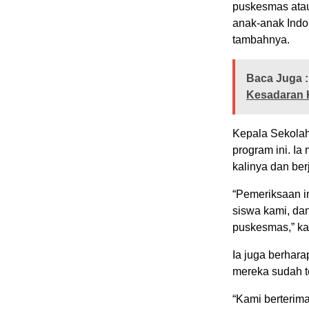
puskesmas atau
anak-anak Indo
tambahnya.
Baca Juga :
Kesadaran 
Kepala Sekola
program ini. I
kalinya dan ber
“Pemeriksaan i
siswa kami, dan
puskesmas,” kat
Ia juga berhara
mereka sudah t
“Kami berterima