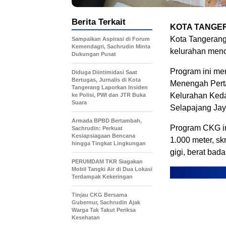
Berita Terkait
KOTA TANGE
Kota Tangerang
Sampaikan Aspirasi di Forum
Kemendagri, Sachrudin Minta
kelurahan mend
Dukungan Pusat
Program ini me
Diduga Diintimidasi Saat
Bertugas, Jurnalis di Kota
Menengah Pert
Tangerang Laporkan Insiden
Kelurahan Keda
ke Polisi, PWI dan JTR Buka
Suara
Selapajang Jay
Armada BPBD Bertambah,
Program CKG in
Sachrudin: Perkuat
Kesiapsiagaan Bencana
1.000 meter, sk
hingga Tingkat Lingkungan
gigi, berat bad
PERUMDAM TKR Siagakan
Mobil Tangki Air di Dua Lokasi
Terdampak Kekeringan
Tinjau CKG Bersama
Gubernur, Sachrudin Ajak
Warga Tak Takut Periksa
Kesehatan