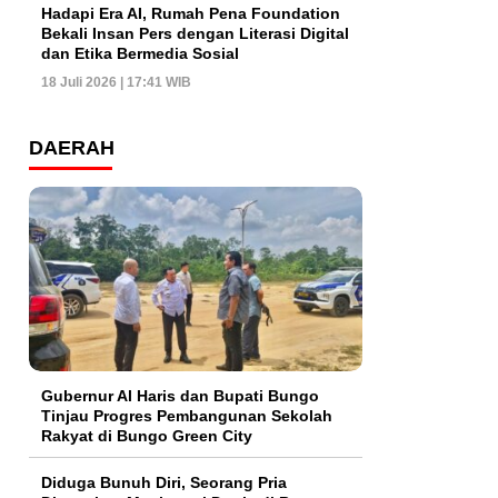
Hadapi Era AI, Rumah Pena Foundation
Bekali Insan Pers dengan Literasi Digital
dan Etika Bermedia Sosial
18 Juli 2026 | 17:41 WIB
DAERAH
​Gubernur Al Haris dan Bupati Bungo
Tinjau Progres Pembangunan Sekolah
Rakyat di Bungo Green City
Diduga Bunuh Diri, Seorang Pria