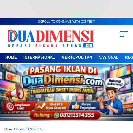
SCROLL TO CONTINUE WITH CONTENT
HOME
INTERNASIONAL
MERTOPOLITAN
NASIONAL
REG
/
/
Home
News
TNI & Polri