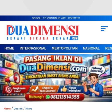
SCROLL TO CONTINUE WITH CONTENT
HOME
INTERNASIONAL
MERTOPOLITAN
NASIONAL
REG
/
/
Home
Daerah
News