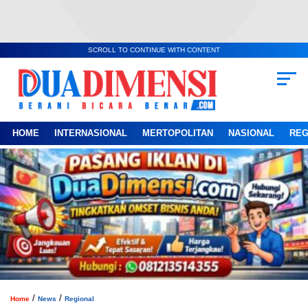
SCROLL TO CONTINUE WITH CONTENT
HOME
INTERNASIONAL
MERTOPOLITAN
NASIONAL
REG
/
/
Home
News
Regional