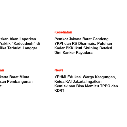
Kesehatan
skan Akan Laporkan
Pemkot Jakarta Barat Gandeng
raktik “Kadeudeuh” di
YKPI dan RS Dharmais, Puluhan
Jika Terbukti Langgar
Kader PKK Ikuti Skrining Deteksi
Dini Kanker Payudara
tan
News
karta Barat Minta
YPHMI Edukasi Warga Keagungan,
san Pembangunan
Ketua KAI Jakarta Ingatkan
t
Kemiskinan Bisa Memicu TPPO dan
KDRT