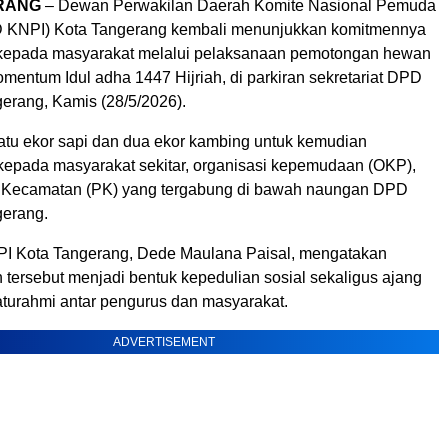
RANG
– Dewan Perwakilan Daerah Komite Nasional Pemuda
D KNPI) Kota Tangerang kembali menunjukkan komitmennya
 kepada masyarakat melalui pelaksanaan pemotongan hewan
mentum Idul adha 1447 Hijriah, di parkiran sekretariat DPD
erang, Kamis (28/5/2026).
tu ekor sapi dan dua ekor kambing untuk kemudian
n kepada masyarakat sekitar, organisasi kepemudaan (OKP),
s Kecamatan (PK) yang tergabung di bawah naungan DPD
gerang.
I Kota Tangerang, Dede Maulana Paisal, mengatakan
 tersebut menjadi bentuk kepedulian sosial sekaligus ajang
aturahmi antar pengurus dan masyarakat.
ADVERTISEMENT