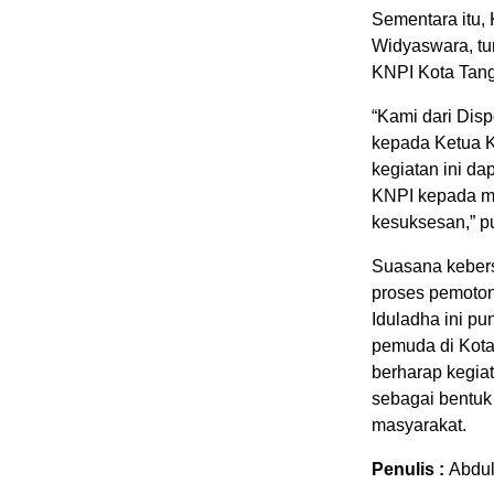
Sementara itu,
Widyaswara, tur
KNPI Kota Tang
“Kami dari Dis
kepada Ketua 
kegiatan ini da
KNPI kepada ma
kesuksesan,” p
Suasana keber
proses pemoton
Iduladha ini pu
pemuda di Kota
berharap kegiat
sebagai bentuk
masyarakat.
Penulis :
Abdu