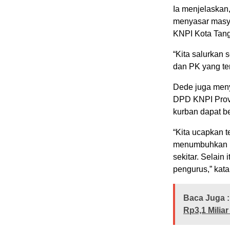
Ia menjelaskan
menyasar masya
KNPI Kota Tan
“Kita salurkan
dan PK yang te
Dede juga meny
DPD KNPI Provi
kurban dapat be
“Kita ucapkan t
menumbuhkan r
sekitar. Selain 
pengurus,” kata
Baca Juga :
Rp3,1 Miliar