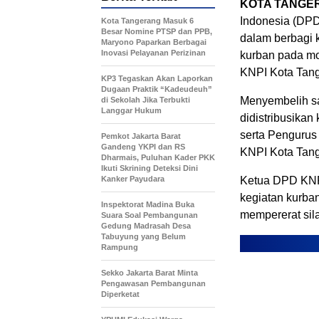
KOTA TANGE
Indonesia (DP
Kota Tangerang Masuk 6
Besar Nomine PTSP dan PPB,
dalam berbagi
Maryono Paparkan Berbagai
Inovasi Pelayanan Perizinan
kurban pada mo
KNPI Kota Tang
KP3 Tegaskan Akan Laporkan
Dugaan Praktik “Kadeudeuh”
Menyembelih sa
di Sekolah Jika Terbukti
Langgar Hukum
didistribusika
serta Penguru
Pemkot Jakarta Barat
Gandeng YKPI dan RS
KNPI Kota Tan
Dharmais, Puluhan Kader PKK
Ikuti Skrining Deteksi Dini
Kanker Payudara
Ketua DPD KNP
kegiatan kurban
Inspektorat Madina Buka
mempererat sil
Suara Soal Pembangunan
Gedung Madrasah Desa
Tabuyung yang Belum
Rampung
Sekko Jakarta Barat Minta
Pengawasan Pembangunan
Diperketat