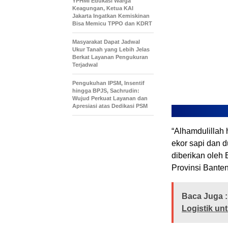
YPHMI Edukasi Warga
Keagungan, Ketua KAI
Jakarta Ingatkan Kemiskinan
Bisa Memicu TPPO dan KDRT
Masyarakat Dapat Jadwal
Ukur Tanah yang Lebih Jelas
Berkat Layanan Pengukuran
Terjadwal
Pengukuhan IPSM, Insentif
hingga BPJS, Sachrudin:
Wujud Perkuat Layanan dan
Apresiasi atas Dedikasi PSM
“Alhamdulillah
ekor sapi dan 
diberikan oleh
Provinsi Banten
Baca Juga :
Logistik un