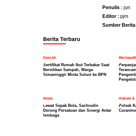
Penulis :
jun
Editor :
pjm
Sumber Berita
Berita Terbaru
Daerah
Mertopoli
Sertifikat Rumah Ikut Terbakar Saat
Perpanja
Bersihkan Sampah, Warga
Terancam
Simaninggir Minta Solusi ke BPN
Pengemb
Pengelol
News
Hukum & 
Lewat Sepak Bola, Sachrudin
Polsek K
Dorong Persatuan dan Sinergi Antar
Curanmor
lembaga