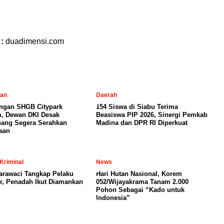
 :
duadimensi.com
tan
Daerah
ngan SHGB Citypark
154 Siswa di Siabu Terima
, Dewan DKI Desak
Beasiswa PIP 2026, Sinergi Pemkab
ang Segera Serahkan
Madina dan DPR RI Diperkuat
aan
Kriminal
News
arawaci Tangkap Pelaku
Hari Hutan Nasional, Korem
, Penadah Ikut Diamankan
052/Wijayakrama Tanam 2.000
Pohon Sebagai “Kado untuk
Indonesia”