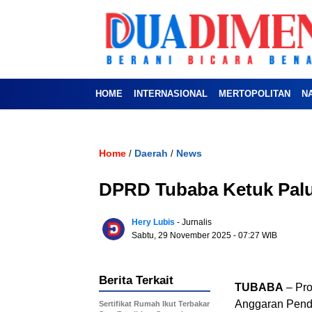
HOME
INTERNASIONAL
MERTOPOLITAN
N
Home
Daerah
News
/
/
DPRD Tubaba Ketuk Pal
Hery Lubis
- Jurnalis
Sabtu, 29 November 2025
- 07:27 WIB
Berita Terkait
TUBABA
– Pro
Anggaran Pend
Sertifikat Rumah Ikut Terbakar