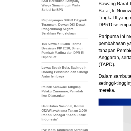
Saat Bersihkan Sampah,
Bawang Barat T
Warga Simaninggir Minta
Solusi ke BPN
Barat, Ir. Novr
Tingkat II yan
Perpanjangan SHGB Citypark
DPRD setempat,
Terancam, Dewan DKI Desak
Pengembang Segera
Serahkan Pengelolaan
Paripurna ini 
pembahasan yan
154 Siswa di Siabu Terima
Beasiswa PIP 2026, Sinergi
tahapan Pembic
Pemkab Madina dan DPR RI
Anggaran, sert
Diperkuat
(TAPD).
Lewat Sepak Bola, Sachrudin
Dorong Persatuan dan Sinergi
Dalam sambuta
Antar lembaga
setinggi-tingg
Polsek Karawaci Tangkap
mereka.
Pelaku Curanmor, Penadah
Ikut Diamankan
Hari Hutan Nasional, Korem
052/Wijayakrama Tanam 2.000
Pohon Sebagai “Kado untuk
Indonesia”
PWI Kota Tangerang Serahkan