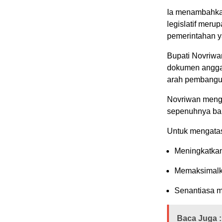
Ia menambahkan
legislatif mer
pemerintahan ya
Bupati Novriw
dokumen anggar
arah pembangu
Novriwan menga
sepenuhnya bahw
Untuk mengatas
Meningkatkan
Memaksimalk
Senantiasa m
Baca Juga :