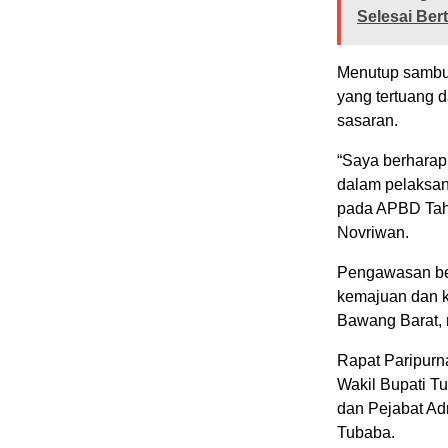
Selesai Be
Menutup sambut
yang tertuang 
sasaran.
“Saya berharap
dalam pelaksan
pada APBD Tahu
Novriwan.
Pengawasan be
kemajuan dan k
Bawang Barat, 
Rapat Paripurna
Wakil Bupati T
dan Pejabat Ad
Tubaba.