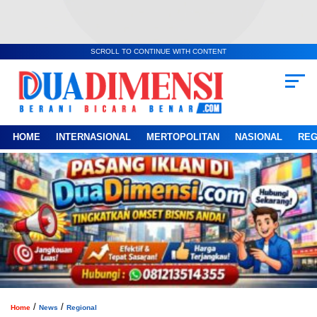
SCROLL TO CONTINUE WITH CONTENT
HOME
INTERNASIONAL
MERTOPOLITAN
NASIONAL
REG
/
/
Home
News
Regional