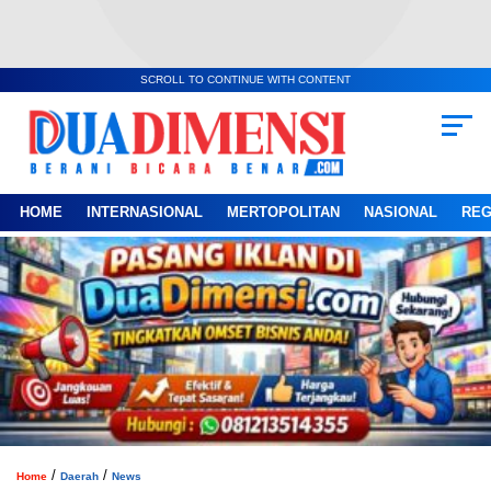
SCROLL TO CONTINUE WITH CONTENT
HOME
INTERNASIONAL
MERTOPOLITAN
NASIONAL
REG
/
/
Home
Daerah
News