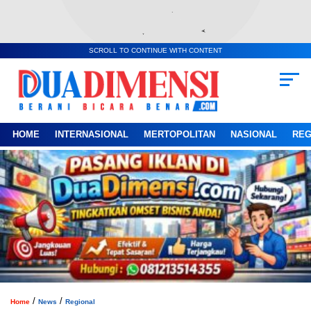
SCROLL TO CONTINUE WITH CONTENT
HOME
INTERNASIONAL
MERTOPOLITAN
NASIONAL
REG
/
/
Home
News
Regional