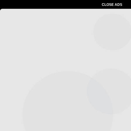
CLOSE ADS
Baca Juga :
Apresiasi Tokoh Inspiratif,
Sachrudin : Terus Berkontribusi Untuk Kota
Tercinta
Advertesment