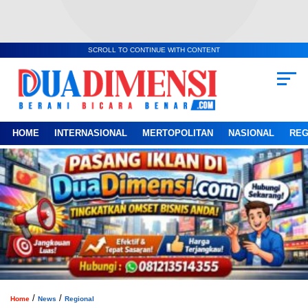
SCROLL TO CONTINUE WITH CONTENT
HOME
INTERNASIONAL
MERTOPOLITAN
NASIONAL
REG
/
/
Home
News
Regional