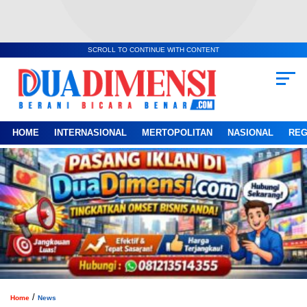
SCROLL TO CONTINUE WITH CONTENT
HOME
INTERNASIONAL
MERTOPOLITAN
NASIONAL
REG
/
Home
News