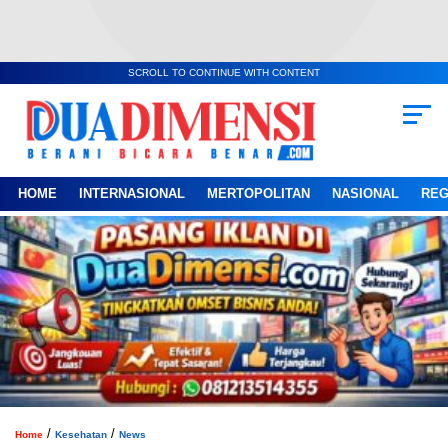
SCROLL TO CONTINUE WITH CONTENT
HOME
INTERNASIONAL
MERTOPOLITAN
NASIONAL
REG
/
/
Home
Kesehatan
News