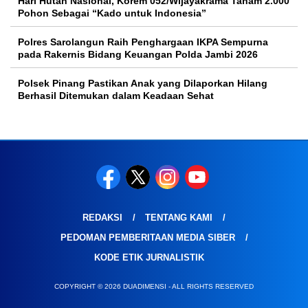
Hari Hutan Nasional, Korem 052/Wijayakrama Tanam 2.000
Pohon Sebagai “Kado untuk Indonesia”
Polres Sarolangun Raih Penghargaan IKPA Sempurna
pada Rakernis Bidang Keuangan Polda Jambi 2026
Polsek Pinang Pastikan Anak yang Dilaporkan Hilang
Berhasil Ditemukan dalam Keadaan Sehat
REDAKSI
TENTANG KAMI
PEDOMAN PEMBERITAAN MEDIA SIBER
KODE ETIK JURNALISTIK
COPYRIGHT © 2026 DUADIMENSI - ALL RIGHTS RESERVED