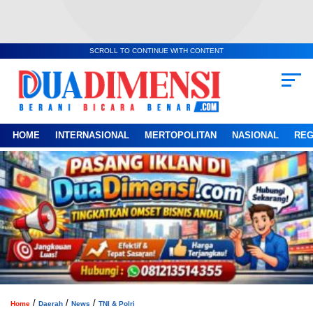
SCROLL TO CONTINUE WITH CONTENT
HOME
INTERNASIONAL
MERTOPOLITAN
NASIONAL
REG
/
/
/
Home
Daerah
News
TNI & Polri