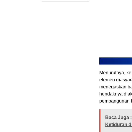
Menurutnya, ke
elemen masyara
menegaskan ba
hendaknya diak
pembangunan K
Baca Juga :
Ketiduran d