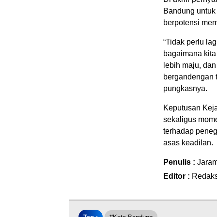
Bandung untuk
berpotensi mem
“Tidak perlu la
bagaimana kit
lebih maju, dan
bergandengan t
pungkasnya.
Keputusan Kejar
sekaligus mom
terhadap penega
asas keadilan.
Penulis :
Jaram
Editor :
Redaks