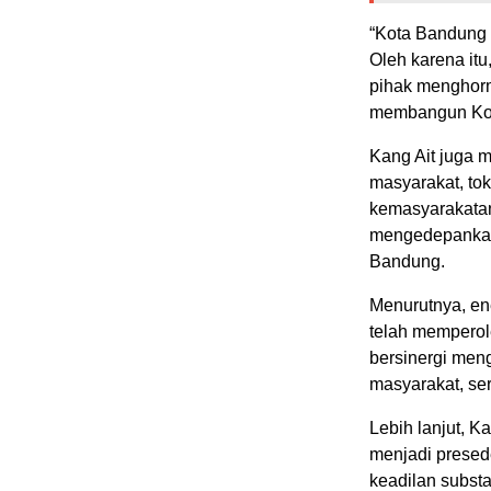
“Kota Bandung m
Oleh karena itu
pihak menghorm
membangun Kota
Kang Ait juga 
masyarakat, to
kemasyarakatan
mengedepankan 
Bandung.
Menurutnya, ene
telah memperol
bersinergi me
masyarakat, ser
Lebih lanjut, 
menjadi presed
keadilan subst