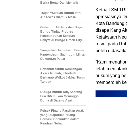
Berita Benar Dan Menarik
Ketua LSM TRI
Tragis “Setelah Bunuh Istri,
apresiasinya te
AR Tewas Diamuk Masa
Kota Bandung d
​Gubernur Al Haris dan Bupati
disapa Kang Ai
Bungo Tinjau Progres
Pembangunan Sekolah
Kejaksaan Nege
Rakyat di Bungo Green City
resmi pada Rab
boleh didasark
Sampaikan Aspirasi di Forum
Kemendagri, Sachrudin Minta
Dukungan Pusat
“Kami menghorm
telah menjalank
Bertahun-tahun Kehilangan
Akses Rumah, Khodijah
hukum yang ber
Berharap Walkot Jakbar Turun
Tangan
memperoleh kepa
Diduga Bunuh Diri, Seorang
Pria Ditemukan Meninggal
Dunia di Batang Asai
Polsek Pinang Pastikan Anak
yang Dilaporkan Hilang
Berhasil Ditemukan dalam
Keadaan Sehat