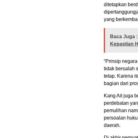
ditetapkan ber
dipertanggungj
yang berkemban
Baca Juga :
Kepastian 
“Prinsip negar
tidak bersalah
tetap. Karena i
bagian dari pr
Kang Ait juga 
perdebatan yan
pemulihan nama 
persoalan huku
daerah.
Di akhir perny