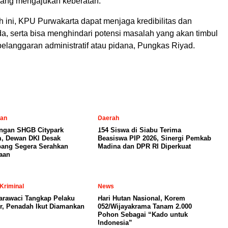
 yang mengajukan keberatan.
 ini, KPU Purwakarta dapat menjaga kredibilitas dan
ada, serta bisa menghindari potensi masalah yang akan timbul
elanggaran administratif atau pidana, Pungkas Riyad.
tan
Daerah
ngan SHGB Citypark
154 Siswa di Siabu Terima
, Dewan DKI Desak
Beasiswa PIP 2026, Sinergi Pemkab
ang Segera Serahkan
Madina dan DPR RI Diperkuat
aan
Kriminal
News
arawaci Tangkap Pelaku
Hari Hutan Nasional, Korem
, Penadah Ikut Diamankan
052/Wijayakrama Tanam 2.000
Pohon Sebagai “Kado untuk
Indonesia”