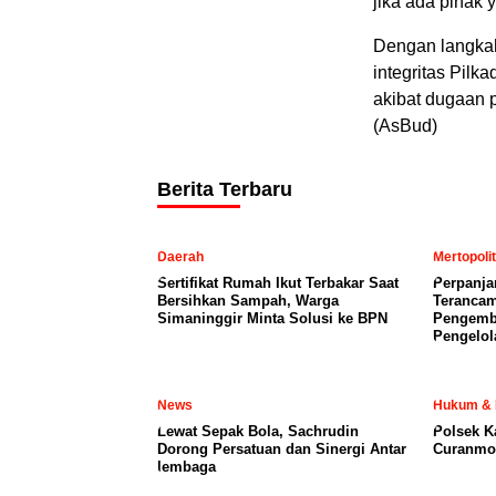
jika ada pihak
Dengan langkah
integritas Pilk
akibat dugaan p
(AsBud)
Berita Terbaru
Daerah
Mertopoli
Sertifikat Rumah Ikut Terbakar Saat
Perpanja
Bersihkan Sampah, Warga
Terancam
Simaninggir Minta Solusi ke BPN
Pengemb
Pengelol
News
Hukum & 
Lewat Sepak Bola, Sachrudin
Polsek K
Dorong Persatuan dan Sinergi Antar
Curanmor
lembaga