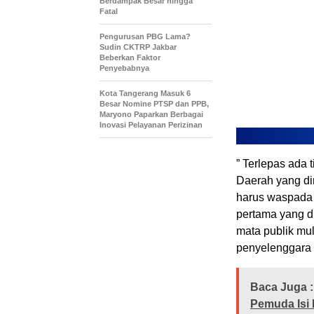
Berdampak Besar hingga
Fatal
Pengurusan PBG Lama?
Sudin CKTRP Jakbar
Beberkan Faktor
Penyebabnya
Kota Tangerang Masuk 6
Besar Nomine PTSP dan PPB,
Maryono Paparkan Berbagai
Inovasi Pelayanan Perizinan
” Terlepas ada
Daerah yang di
harus waspada d
pertama yang d
mata publik mul
penyelenggara 
Baca Juga :
Pemuda Isi