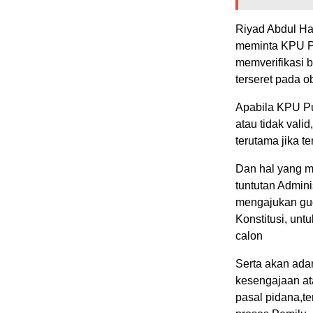
Riyad Abdul Ha
meminta KPU Pu
memverifikasi 
terseret pada o
Apabila KPU P
atau tidak vali
terutama jika t
Dan hal yang mu
tuntutan Admini
mengajukan gu
Konstitusi, un
calon
Serta akan ada
kesengajaan at
pasal pidana,te