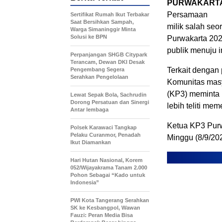
PURWAKART
Persamaan
Sertifikat Rumah Ikut Terbakar
Saat Bersihkan Sampah,
milik salah se
Warga Simaninggir Minta
Solusi ke BPN
Purwakarta 202
publik menuju i
Perpanjangan SHGB Citypark
Terancam, Dewan DKI Desak
Terkait dengan
Pengembang Segera
Serahkan Pengelolaan
Komunitas masy
(KP3) meminta 
Lewat Sepak Bola, Sachrudin
Dorong Persatuan dan Sinergi
lebih teliti m
Antar lembaga
Ketua KP3 Pur
Polsek Karawaci Tangkap
Pelaku Curanmor, Penadah
Minggu (8/9/20
Ikut Diamankan
Hari Hutan Nasional, Korem
052/Wijayakrama Tanam 2.000
Pohon Sebagai “Kado untuk
Indonesia”
PWI Kota Tangerang Serahkan
SK ke Kesbangpol, Wawan
Fauzi: Peran Media Bisa