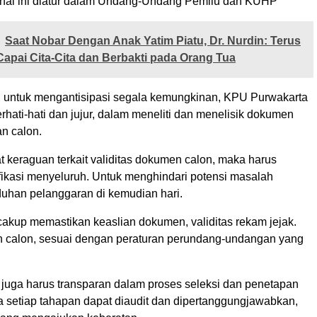
 hal ini diatur dalam Undang-Undang Pemilu dan KUHP
Saat Nobar Dengan Anak Yatim Piatu, Dr. Nurdin: Terus
pai Cita-Cita dan Berbakti pada Orang Tua
u, untuk mengantisipasi segala kemungkinan, KPU Purwakarta
rhati-hati dan jujur, dalam meneliti dan menelisik dokumen
an calon.
t keraguan terkait validitas dokumen calon, maka harus
fikasi menyeluruh. Untuk menghindari potensi masalah
duhan pelanggaran di kemudian hari.
cakup memastikan keaslian dokumen, validitas rekam jejak.
n calon, sesuai dengan peraturan perundang-undangan yang
U juga harus transparan dalam proses seleksi dan penetapan
a setiap tahapan dapat diaudit dan dipertanggungjawabkan,