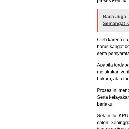
proses Pemilu,
Baca Juga :
Semangat Ca
Oleh karena it
harus sangat be
serta persyarat
Apabila terdapa
melakukan veri
hukum, atau tu
Proses ini men
Serta kelayaka
berlaku.
Selain itu, KP
calon. Sehingg