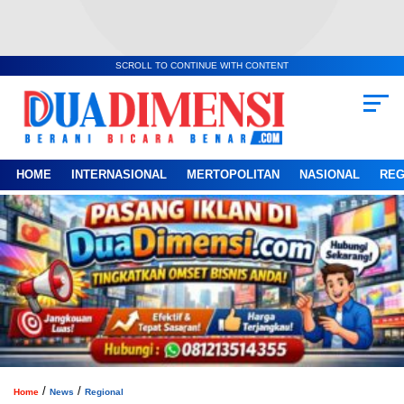
SCROLL TO CONTINUE WITH CONTENT
HOME
INTERNASIONAL
MERTOPOLITAN
NASIONAL
REG
/
/
Home
News
Regional