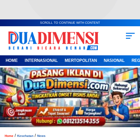
SCROLL TO CONTINUE WITH CONTENT
HOME
INTERNASIONAL
MERTOPOLITAN
NASIONAL
REG
/
/
Home
Kesehatan
News