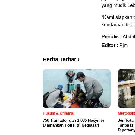
yang mudik Leb
“Kami siapkan p
kendaraan teta
Penulis :
Abdu
Editor :
Pjm
Berita Terbaru
Hukum & Kriminal
Mertopoli
750 Tramadol dan 1.035 Hexymer
Jembatan
Diamankan Polisi di Neglasari
Tanpa Iz
Dipertan