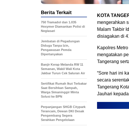
Berita Terkait
KOTA TANGE
mengerahkan s
750 Tramadol dan 1.035
Hexymer Diamankan Polisi di
Malam Takbir Id
Neglasari
disiagakan di 41
Jembatan di Pegadungan
Diduga Tanpa Izin,
Kapolres Metr
Pengawasan Pemda
mengatakan pe
Dipertanyakan
Tangerang sert
Banjir Kerap Melanda RW 11
Semanan, Wakil Wali Kota
“Sore hari ini
Jakbar Turun Cek Saluran Air
secara serentak
Sertifikat Rumah Ikut Terbakar
Tangerang Kota 
Saat Bersihkan Sampah,
Warga Simaninggir Minta
Jauhari kepada
Solusi ke BPN
Perpanjangan SHGB Citypark
Terancam, Dewan DKI Desak
Pengembang Segera
Serahkan Pengelolaan