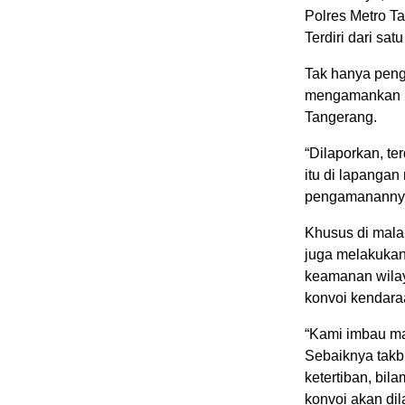
Polres Metro T
Terdiri dari sa
Tak hanya peng
mengamankan pel
Tangerang.
“Dilaporkan, ter
itu di lapanga
pengamanannya,
Khusus di malam
juga melakukan 
keamanan wila
konvoi kendara
“Kami imbau mas
Sebaiknya takb
ketertiban, bi
konvoi akan di