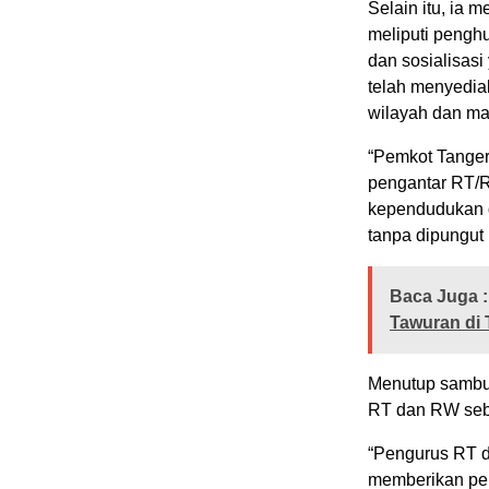
Selain itu, ia
meliputi pengh
dan sosialisasi
telah menyedia
wilayah dan m
“Pemkot Tanger
pengantar RT/R
kependudukan d
tanpa dipungut 
Baca Juga :
Tawuran di 
Menutup sambut
RT dan RW seba
“Pengurus RT d
memberikan pe