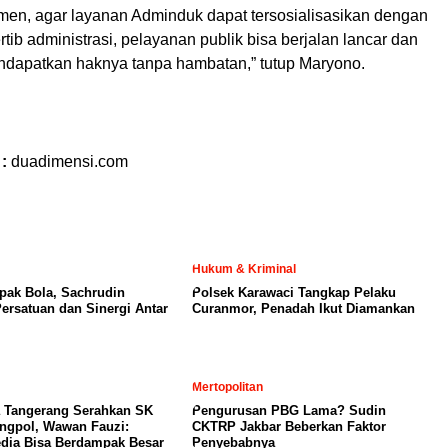
en, agar layanan Adminduk dapat tersosialisasikan dengan
rtib administrasi, pelayanan publik bisa berjalan lancar dan
dapatkan haknya tanpa hambatan,” tutup Maryono.
 :
duadimensi.com
Hukum & Kriminal
pak Bola, Sachrudin
Polsek Karawaci Tangkap Pelaku
ersatuan dan Sinergi Antar
Curanmor, Penadah Ikut Diamankan
Mertopolitan
 Tangerang Serahkan SK
Pengurusan PBG Lama? Sudin
ngpol, Wawan Fauzi:
CKTRP Jakbar Beberkan Faktor
dia Bisa Berdampak Besar
Penyebabnya