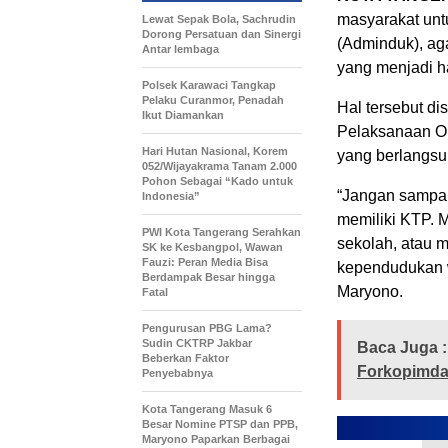
masyarakat untu
Lewat Sepak Bola, Sachrudin
Dorong Persatuan dan Sinergi
(Adminduk), ag
Antar lembaga
yang menjadi h
Polsek Karawaci Tangkap
Pelaku Curanmor, Penadah
Hal tersebut d
Ikut Diamankan
Pelaksanaan Op
Hari Hutan Nasional, Korem
yang berlangsu
052/Wijayakrama Tanam 2.000
Pohon Sebagai “Kado untuk
“Jangan sampai
Indonesia”
memiliki KTP. M
PWI Kota Tangerang Serahkan
sekolah, atau 
SK ke Kesbangpol, Wawan
Fauzi: Peran Media Bisa
kependudukan wa
Berdampak Besar hingga
Maryono.
Fatal
Pengurusan PBG Lama?
Sudin CKTRP Jakbar
Baca Juga :
Beberkan Faktor
Forkopimda
Penyebabnya
Kota Tangerang Masuk 6
Besar Nomine PTSP dan PPB,
Maryono Paparkan Berbagai