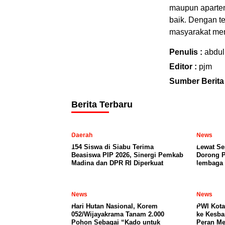
maupun apartem
baik. Dengan te
masyarakat men
Penulis :
abdul
Editor :
pjm
Sumber Berita
Berita Terbaru
Daerah
News
154 Siswa di Siabu Terima
Lewat Se
Beasiswa PIP 2026, Sinergi Pemkab
Dorong P
Madina dan DPR RI Diperkuat
lembaga
News
News
Hari Hutan Nasional, Korem
PWI Kota
052/Wijayakrama Tanam 2.000
ke Kesba
Pohon Sebagai “Kado untuk
Peran Me