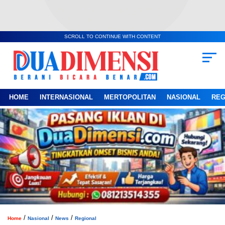
SCROLL TO CONTINUE WITH CONTENT
HOME
INTERNASIONAL
MERTOPOLITAN
NASIONAL
REG
/
/
/
Home
Nasional
News
Regional