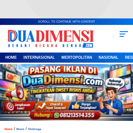
SCROLL TO CONTINUE WITH CONTENT
HOME
INTERNASIONAL
MERTOPOLITAN
NASIONAL
REG
/
/
Home
News
Olahraga