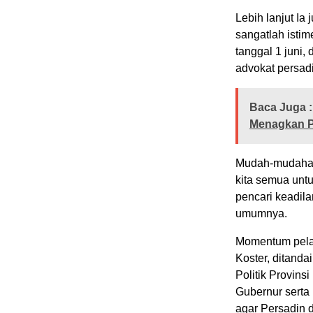
Lebih lanjut I
sangatlah istim
tanggal 1 juni,
advokat persadi
Baca Juga :
Menagkan P
Mudah-mudahan 
kita semua untu
pencari keadila
umumnya.
Momentum pelant
Koster, ditand
Politik Provin
Gubernur serta
agar Persadin 