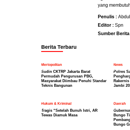
yang membutuh
Penulis :
Abdu
Editor :
Spn
Sumber Berita
Berita Terbaru
Mertopolitan
News
Sudin CKTRP Jakarta Barat
Polres S
Permudah Pengurusan PBG,
Penghar
Masyarakat Diimbau Penuhi Standar
Rakernis
Teknis Bangunan
Jambi 20
Hukum & Kriminal
Daerah
Tragis “Setelah Bunuh Istri, AR
​Gubernur
Tewas Diamuk Masa
Bungo Ti
Pembangu
Bungo Gr