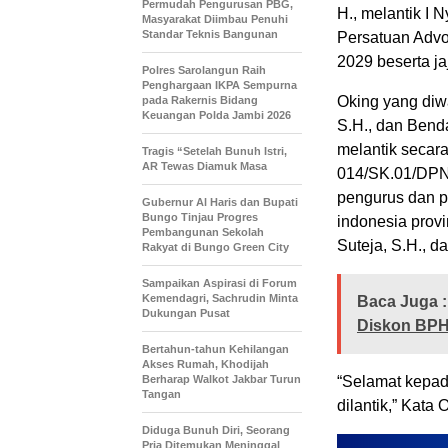
Permudah Pengurusan PBG,
H., melantik I
Masyarakat Diimbau Penuhi
Standar Teknis Bangunan
Persatuan Advo
2029 beserta ja
Polres Sarolangun Raih
Penghargaan IKPA Sempurna
Oking yang diw
pada Rakernis Bidang
Keuangan Polda Jambi 2026
S.H., dan Ben
melantik secar
Tragis “Setelah Bunuh Istri,
AR Tewas Diamuk Masa
014/SK.01/DPN
pengurus dan p
​Gubernur Al Haris dan Bupati
Bungo Tinjau Progres
indonesia provi
Pembangunan Sekolah
Suteja, S.H., d
Rakyat di Bungo Green City
Sampaikan Aspirasi di Forum
Kemendagri, Sachrudin Minta
Baca Juga :
Dukungan Pusat
Diskon BPH
Bertahun-tahun Kehilangan
Akses Rumah, Khodijah
Berharap Walkot Jakbar Turun
“Selamat kepad
Tangan
dilantik,” Kata
Diduga Bunuh Diri, Seorang
Pria Ditemukan Meninggal