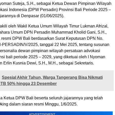
 Nyoman Suteja, S.H., sebagai Ketua Dewan Pimpinan Wilayah
kasi Indonesia (DPW Persadin) Provinsi Bali Periode 2025 –
jarannya di Denpasar (01/06/2025).
akili oleh Wakil Ketua Umum Wilayah Timur Lukman Afrizal,
dahara Umum DPN Persadin Muhammad Kholid Gani, S.H.,
a resmi DPW Bali berdasarkan Surat Keputusan DPN No.
-PERSADIN/V/2025, tanggal 22 Mei 2025, tentang susunan
ersonalia dewan pimpinan wilayah persatuan advokasi
nsi bali periode 2025 – 2029, yang diketuai oleh I Nyoman
an Erlin Kusnia Dewi, S.H., M.H., sebagai Sekretaris.
Spesial Akhir Tahun, Warga Tangerang Bisa Nikmati
TB 50% hingga 23 Desember
a Ketua DPW Bali beserta seluruh jajarannya yang telah
 Oking dalam siaran resmi Minggu, 1/6/2025.
ADVERTISEMENT