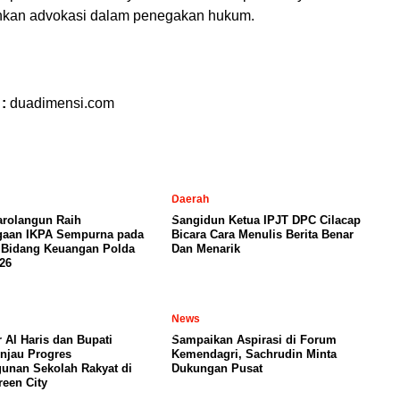
kan advokasi dalam penegakan hukum.
l
 :
duadimensi.com
Daerah
arolangun Raih
Sangidun Ketua IPJT DPC Cilacap
gaan IKPA Sempurna pada
Bicara Cara Menulis Berita Benar
 Bidang Keuangan Polda
Dan Menarik
26
News
 Al Haris dan Bupati
Sampaikan Aspirasi di Forum
njau Progres
Kemendagri, Sachrudin Minta
nan Sekolah Rakyat di
Dukungan Pusat
een City