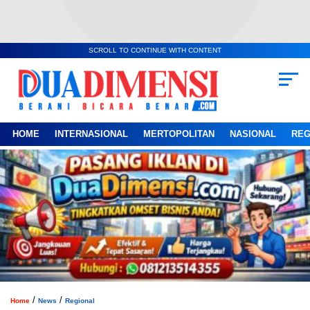
SCROLL TO CONTINUE WITH CONTENT
HOME
INTERNASIONAL
MERTOPOLITAN
NASIONAL
REG
/
/
Home
News
Regional