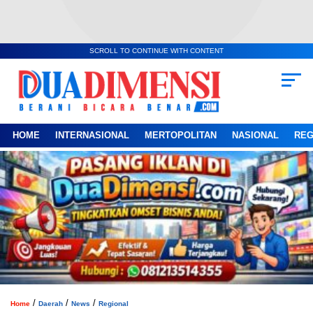
SCROLL TO CONTINUE WITH CONTENT
HOME
INTERNASIONAL
MERTOPOLITAN
NASIONAL
REG
/
/
/
Home
Daerah
News
Regional