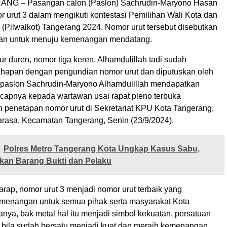
G – Pasangan calon (Paslon) Sachrudin-Maryono Hasan
 urut 3 dalam mengikuti kontestasi Pemilihan Wali Kota dan
 (Pilwalkot) Tangerang 2024. Nomor urut tersebut disebutkan
tan untuk menuju kemenangan mendatang.
 duren, nomor tiga keren. Alhamdulillah tadi sudah
ahapan dengan pengundian nomor urut dan diputuskan oleh
paslon Sachrudin-Maryono Alhamdulillah mendapatkan
 ucapnya kepada wartawan usai rapat pleno terbuka
 penetapan nomor urut di Sekretariat KPU Kota Tangerang,
rasa, Kecamatan Tangerang, Senin (23/9/2024).
Polres Metro Tangerang Kota Ungkap Kasus Sabu,
kan Barang Bukti dan Pelaku
rap, nomor urut 3 menjadi nomor urut terbaik yang
menangan untuk semua pihak serta masyarakat Kota
nya, bak metal hal itu menjadi simbol kekuatan, persatuan
 bila sudah bersatu menjadi kuat dan meraih kemenangan.