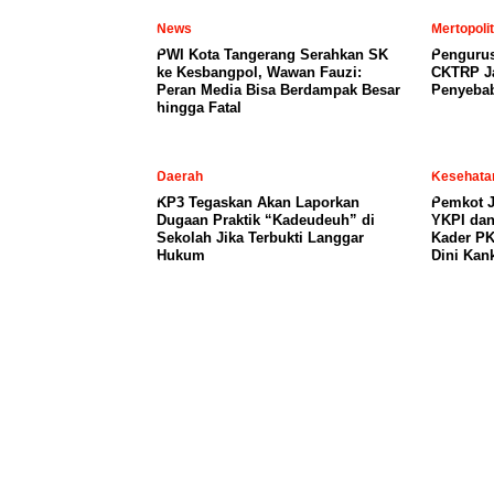
News
Mertopoli
PWI Kota Tangerang Serahkan SK
Penguru
ke Kesbangpol, Wawan Fauzi:
CKTRP Ja
Peran Media Bisa Berdampak Besar
Penyeba
hingga Fatal
Daerah
Kesehata
KP3 Tegaskan Akan Laporkan
Pemkot J
Dugaan Praktik “Kadeudeuh” di
YKPI dan
Sekolah Jika Terbukti Langgar
Kader PK
Hukum
Dini Kan