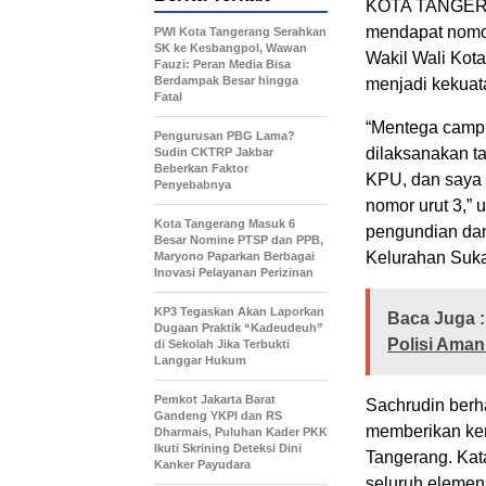
KOTA TANGERAN
mendapat nomor
PWI Kota Tangerang Serahkan
SK ke Kesbangpol, Wawan
Wakil Wali Kota
Fauzi: Peran Media Bisa
Berdampak Besar hingga
menjadi kekua
Fatal
“Mentega campur
Pengurusan PBG Lama?
dilaksanakan t
Sudin CKTRP Jakbar
Beberkan Faktor
KPU, dan saya 
Penyebabnya
nomor urut 3,”
Kota Tangerang Masuk 6
pengundian dan
Besar Nomine PTSP dan PPB,
Kelurahan Suka
Maryono Paparkan Berbagai
Inovasi Pelayanan Perizinan
KP3 Tegaskan Akan Laporkan
Baca Juga :
Dugaan Praktik “Kadeudeuh”
Polisi Aman
di Sekolah Jika Terbukti
Langgar Hukum
Pemkot Jakarta Barat
Sachrudin berha
Gandeng YKPI dan RS
memberikan ke
Dharmais, Puluhan Kader PKK
Ikuti Skrining Deteksi Dini
Tangerang. Kata
Kanker Payudara
seluruh elemen