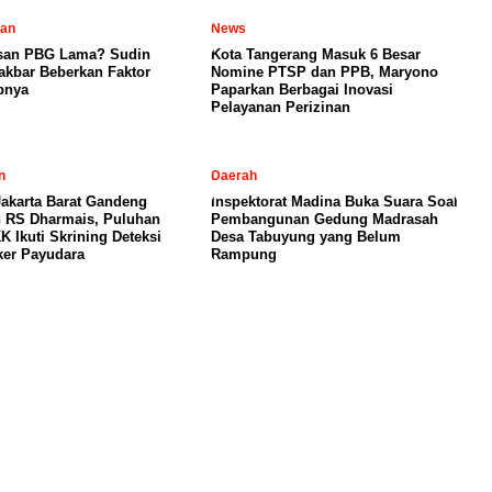
tan
News
san PBG Lama? Sudin
Kota Tangerang Masuk 6 Besar
kbar Beberkan Faktor
Nomine PTSP dan PPB, Maryono
bnya
Paparkan Berbagai Inovasi
Pelayanan Perizinan
n
Daerah
akarta Barat Gandeng
Inspektorat Madina Buka Suara Soal
 RS Dharmais, Puluhan
Pembangunan Gedung Madrasah
K Ikuti Skrining Deteksi
Desa Tabuyung yang Belum
ker Payudara
Rampung