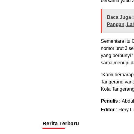
bersama yaitu 
Baca Juga :
Pangan, Lah
Sementara itu 
nomor urut 3 s
yang berbunyi 
sama menuju dae
“Kami berharap 
Tangerang yan
Kota Tangerang
Penulis :
Abdu
Editor :
Hery L
Berita Terbaru