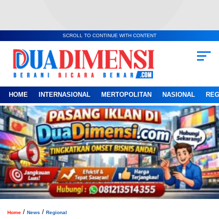
SCROLL TO CONTINUE WITH CONTENT
HOME
INTERNASIONAL
MERTOPOLITAN
NASIONAL
REG
/
/
Home
News
Regional