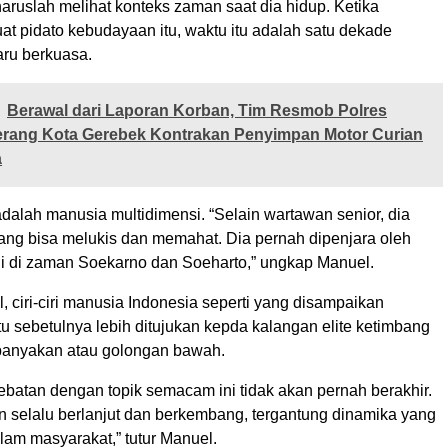
aruslah melihat konteks zaman saat dia hidup. Ketika
t pidato kebudayaan itu, waktu itu adalah satu dekade
aru berkuasa.
Berawal dari Laporan Korban, Tim Resmob Polres
erang Kota Gerebek Kontrakan Penyimpan Motor Curian
a
dalah manusia multidimensi. “Selain wartawan senior, dia
ang bisa melukis dan memahat. Dia pernah dipenjara oleh
ni di zaman Soekarno dan Soeharto,” ungkap Manuel.
 ciri-ciri manusia Indonesia seperti yang disampaikan
tu sebetulnya lebih ditujukan kepda kalangan elite ketimbang
banyakan atau golongan bawah.
ebatan dengan topik semacam ini tidak akan pernah berakhir.
n selalu berlanjut dan berkembang, tergantung dinamika yang
am masyarakat,” tutur Manuel.