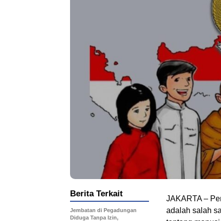
Berita Terkait
JAKARTA – Pen
adalah salah s
Jembatan di Pegadungan
Diduga Tanpa Izin,