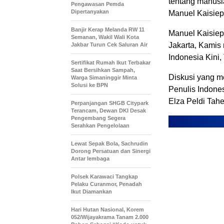
tentang manusi
Pengawasan Pemda
Dipertanyakan
Manuel Kaisiep
Banjir Kerap Melanda RW 11
Manuel Kaisiep
Semanan, Wakil Wali Kota
Jakarta, Kamis
Jakbar Turun Cek Saluran Air
Indonesia Kini,
Sertifikat Rumah Ikut Terbakar
Saat Bersihkan Sampah,
Diskusi yang m
Warga Simaninggir Minta
Solusi ke BPN
Penulis Indone
Elza Peldi Tahe
Perpanjangan SHGB Citypark
Terancam, Dewan DKI Desak
Pengembang Segera
Serahkan Pengelolaan
Lewat Sepak Bola, Sachrudin
Dorong Persatuan dan Sinergi
Antar lembaga
Polsek Karawaci Tangkap
Pelaku Curanmor, Penadah
Ikut Diamankan
Hari Hutan Nasional, Korem
052/Wijayakrama Tanam 2.000