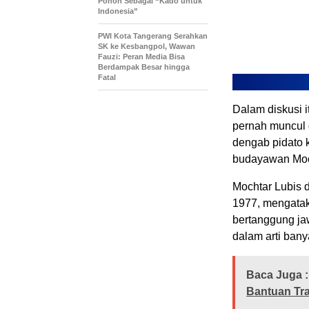
Pohon Sebagai “Kado untuk
Indonesia”
PWI Kota Tangerang Serahkan
SK ke Kesbangpol, Wawan
Fauzi: Peran Media Bisa
Berdampak Besar hingga
Fatal
Dalam diskusi 
pernah muncul d
dengab pidato 
budayawan Moc
Mochtar Lubis d
1977, mengataka
bertanggung jaw
dalam arti bany
Baca Juga :
Bantuan Tra