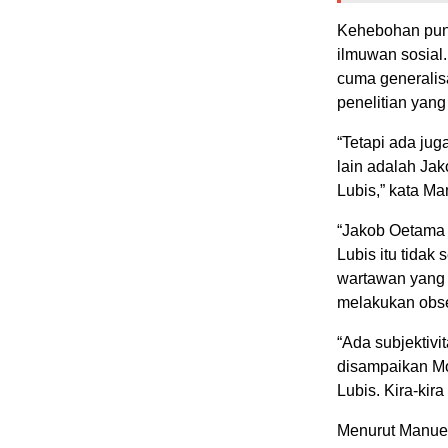
Kehebohan pun 
ilmuwan sosial
cuma generalisa
penelitian yang 
“Tetapi ada ju
lain adalah Ja
Lubis,” kata Ma
“Jakob Oetama
Lubis itu tidak
wartawan yang 
melakukan obser
“Ada subjektivi
disampaikan Mo
Lubis. Kira-kir
Menurut Manuel