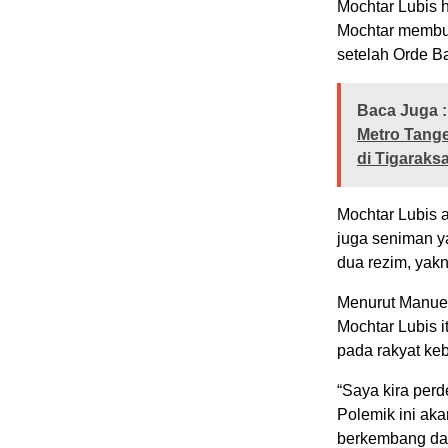
Mochtar Lubis h
Mochtar membua
setelah Orde B
Baca Juga :
Metro Tang
di Tigaraks
Mochtar Lubis a
juga seniman y
dua rezim, yak
Menurut Manuel,
Mochtar Lubis i
pada rakyat ke
“Saya kira perd
Polemik ini aka
berkembang dal