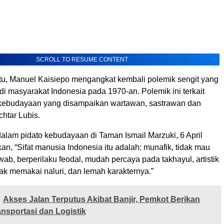
SCROLL TO RESUME CONTENT
itu, Manuel Kaisiepo mengangkat kembali polemik sengit yang
i masyarakat Indonesia pada 1970-an. Polemik ini terkait
kebudayaan yang disampaikan wartawan, sastrawan dan
htar Lubis.
alam pidato kebudayaan di Taman Ismail Marzuki, 6 April
n, “Sifat manusia Indonesia itu adalah: munafik, tidak mau
ab, berperilaku feodal, mudah percaya pada takhayul, artistik
ak memakai naluri, dan lemah karakternya.”
Akses Jalan Terputus Akibat Banjir, Pemkot Berikan
nsportasi dan Logistik