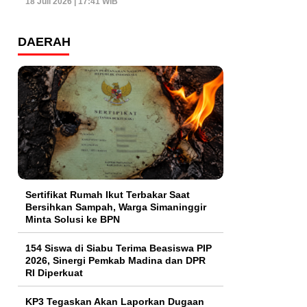
18 Juli 2026 | 17:41 WIB
DAERAH
Sertifikat Rumah Ikut Terbakar Saat
Bersihkan Sampah, Warga Simaninggir
Minta Solusi ke BPN
154 Siswa di Siabu Terima Beasiswa PIP
2026, Sinergi Pemkab Madina dan DPR
RI Diperkuat
KP3 Tegaskan Akan Laporkan Dugaan