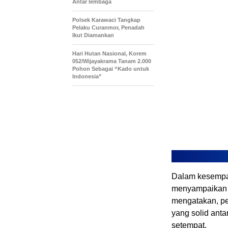
Antar lembaga
Polsek Karawaci Tangkap
Pelaku Curanmor, Penadah
Ikut Diamankan
Hari Hutan Nasional, Korem
052/Wijayakrama Tanam 2.000
Pohon Sebagai “Kado untuk
Indonesia”
Dalam kesempat
menyampaikan r
mengatakan, pe
yang solid ant
setempat.