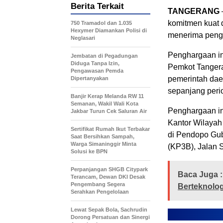
Berita Terkait
TANGERANG
komitmen kuat 
750 Tramadol dan 1.035
Hexymer Diamankan Polisi di
menerima peng
Neglasari
Penghargaan ini
Jembatan di Pegadungan
Diduga Tanpa Izin,
Pemkot Tangera
Pengawasan Pemda
pemerintah dae
Dipertanyakan
sepanjang perio
Banjir Kerap Melanda RW 11
Semanan, Wakil Wali Kota
Penghargaan in
Jakbar Turun Cek Saluran Air
Kantor Wilayah
Sertifikat Rumah Ikut Terbakar
di Pendopo Gub
Saat Bersihkan Sampah,
Warga Simaninggir Minta
(KP3B), Jalan 
Solusi ke BPN
Perpanjangan SHGB Citypark
Baca Juga :
Terancam, Dewan DKI Desak
Pengembang Segera
Berteknolog
Serahkan Pengelolaan
Lewat Sepak Bola, Sachrudin
Dorong Persatuan dan Sinergi