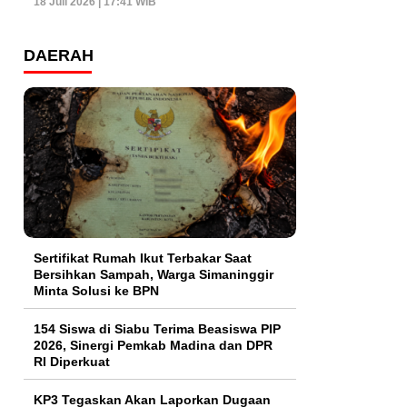
18 Juli 2026 | 17:41 WIB
DAERAH
Sertifikat Rumah Ikut Terbakar Saat
Bersihkan Sampah, Warga Simaninggir
Minta Solusi ke BPN
154 Siswa di Siabu Terima Beasiswa PIP
2026, Sinergi Pemkab Madina dan DPR
RI Diperkuat
KP3 Tegaskan Akan Laporkan Dugaan