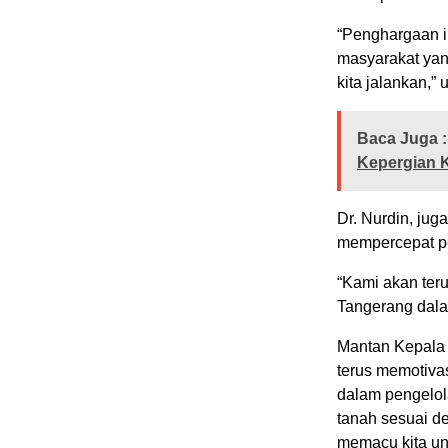
“Penghargaan i
masyarakat yan
kita jalankan,”
Baca Juga :
Kepergian 
Dr. Nurdin, ju
mempercepat pe
“Kami akan ter
Tangerang dalam
Mantan Kepala P
terus memotiva
dalam pengelola
tanah sesuai d
memacu kita un