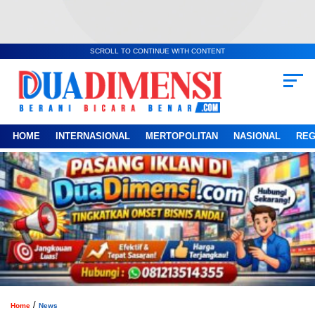
SCROLL TO CONTINUE WITH CONTENT
HOME
INTERNASIONAL
MERTOPOLITAN
NASIONAL
REG
/
Home
News