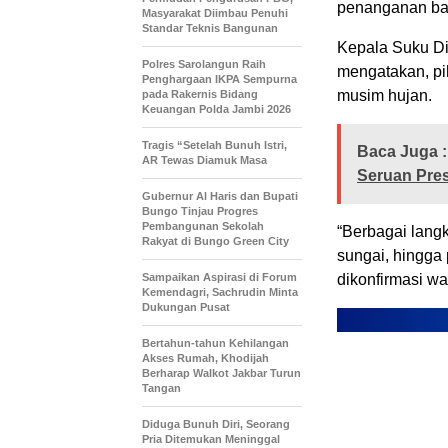
penanganan banj
Masyarakat Diimbau Penuhi
Standar Teknis Bangunan
Kepala Suku Di
Polres Sarolangun Raih
mengatakan, p
Penghargaan IKPA Sempurna
musim hujan.
pada Rakernis Bidang
Keuangan Polda Jambi 2026
Tragis “Setelah Bunuh Istri,
Baca Juga :
AR Tewas Diamuk Masa
Seruan Pre
​Gubernur Al Haris dan Bupati
Bungo Tinjau Progres
Pembangunan Sekolah
“Berbagai lang
Rakyat di Bungo Green City
sungai, hingga
Sampaikan Aspirasi di Forum
dikonfirmasi wa
Kemendagri, Sachrudin Minta
Dukungan Pusat
Bertahun-tahun Kehilangan
Akses Rumah, Khodijah
Berharap Walkot Jakbar Turun
Tangan
Diduga Bunuh Diri, Seorang
Pria Ditemukan Meninggal