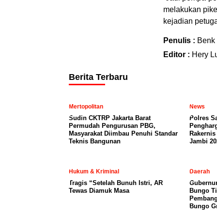
melakukan pike
kejadian petuga
Penulis :
Benk
Editor :
Hery L
Berita Terbaru
Mertopolitan
News
Sudin CKTRP Jakarta Barat
Polres S
Permudah Pengurusan PBG,
Penghar
Masyarakat Diimbau Penuhi Standar
Rakernis
Teknis Bangunan
Jambi 20
Hukum & Kriminal
Daerah
Tragis “Setelah Bunuh Istri, AR
​Gubernur
Tewas Diamuk Masa
Bungo Ti
Pembangu
Bungo Gr