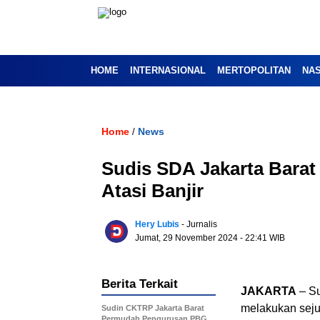
HOME
INTERNASIONAL
MERTOPOLITAN
NA
Home
News
/
Sudis SDA Jakarta Barat
Atasi Banjir
Hery Lubis
- Jurnalis
Jumat, 29 November 2024
- 22:41 WIB
Berita Terkait
JAKARTA
– Su
melakukan seju
Sudin CKTRP Jakarta Barat
Permudah Pengurusan PBG,