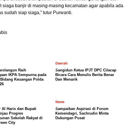
t siaga banjir di masing-masing kecamatan agar apabila ada
s sudah siap siaga,” tutur Purwanti.
ubis
Daerah
arolangun Raih
Sangidun Ketua IPJT DPC Cilacap
gaan IKPA Sempurna pada
Bicara Cara Menulis Berita Benar
 Bidang Keuangan Polda
Dan Menarik
26
News
 Al Haris dan Bupati
Sampaikan Aspirasi di Forum
njau Progres
Kemendagri, Sachrudin Minta
nan Sekolah Rakyat di
Dukungan Pusat
een City