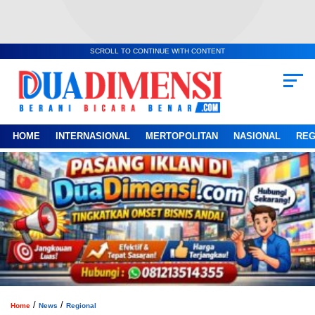
SCROLL TO CONTINUE WITH CONTENT
HOME
INTERNASIONAL
MERTOPOLITAN
NASIONAL
REG
/
/
Home
News
Regional