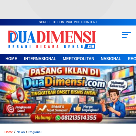
SCROLL TO CONTINUE WITH CONTENT
HOME
INTERNASIONAL
MERTOPOLITAN
NASIONAL
REG
/
/
Home
News
Regional