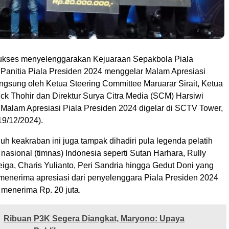
kses menyelenggarakan Kejuaraan Sepakbola Piala
 Panitia Piala Presiden 2024 menggelar Malam Apresiasi
angsung oleh Ketua Steering Committee Maruarar Sirait, Ketua
k Thohir dan Direktur Surya Citra Media (SCM) Harsiwi
Malam Apresiasi Piala Presiden 2024 digelar di SCTV Tower,
9/12/2024).
h keakraban ini juga tampak dihadiri pula legenda pelatih
nasional (timnas) Indonesia seperti Sutan Harhara, Rully
iga, Charis Yulianto, Peri Sandria hingga Gedut Doni yang
 menerima apresiasi dari penyelenggara Piala Presiden 2024
menerima Rp. 20 juta.
Ribuan P3K Segera Diangkat, Maryono: Upaya