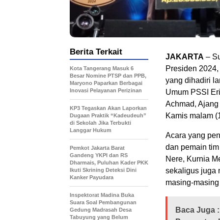
Berita Terkait
JAKARTA
– Su
Presiden 2024,
Kota Tangerang Masuk 6
Besar Nomine PTSP dan PPB,
yang dihadiri l
Maryono Paparkan Berbagai
Inovasi Pelayanan Perizinan
Umum PSSI Eric
Achmad, Ajang 
KP3 Tegaskan Akan Laporkan
Kamis malam (1
Dugaan Praktik “Kadeudeuh”
di Sekolah Jika Terbukti
Langgar Hukum
Acara yang penu
dan pemain tim 
Pemkot Jakarta Barat
Gandeng YKPI dan RS
Nere, Kurnia Me
Dharmais, Puluhan Kader PKK
sekaligus juga
Ikuti Skrining Deteksi Dini
Kanker Payudara
masing-masing 
Inspektorat Madina Buka
Suara Soal Pembangunan
Baca Juga :
Gedung Madrasah Desa
Tabuyung yang Belum