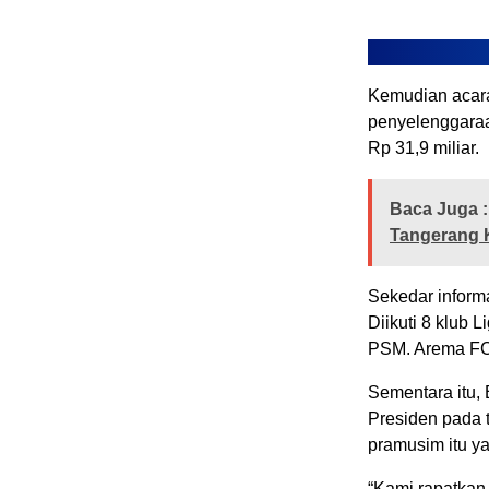
Kemudian acara
penyelenggaraa
Rp 31,9 miliar.
Baca Juga :
Tangerang K
Sekedar informa
Diikuti 8 klub L
PSM. Arema FC 
Sementara itu,
Presiden pada 
pramusim itu y
“Kami rapatkan