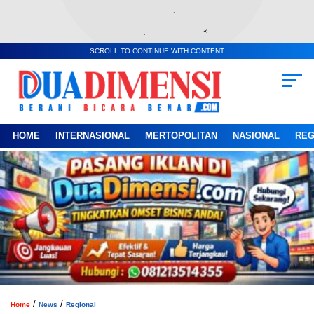
SCROLL TO CONTINUE WITH CONTENT
HOME
INTERNASIONAL
MERTOPOLITAN
NASIONAL
REG
/
/
Home
News
Regional