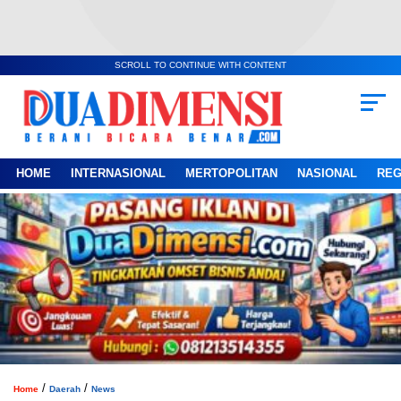
SCROLL TO CONTINUE WITH CONTENT
HOME
INTERNASIONAL
MERTOPOLITAN
NASIONAL
REG
/
/
Home
Daerah
News