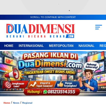
SCROLL TO CONTINUE WITH CONTENT
HOME
INTERNASIONAL
MERTOPOLITAN
NASIONAL
REG
/
/
Home
News
Regional