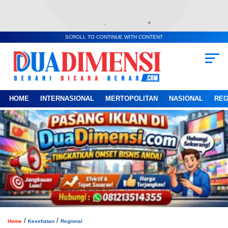
SCROLL TO CONTINUE WITH CONTENT
HOME
INTERNASIONAL
MERTOPOLITAN
NASIONAL
REG
/
/
Home
Kesehatan
Regional