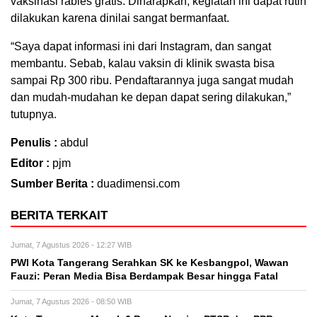
vaksinasi rabies gratis. Diharapkan, kegiatan ini dapat rutin
dilakukan karena dinilai sangat bermanfaat.
“Saya dapat informasi ini dari Instagram, dan sangat
membantu. Sebab, kalau vaksin di klinik swasta bisa
sampai Rp 300 ribu. Pendaftarannya juga sangat mudah
dan mudah-mudahan ke depan dapat sering dilakukan,”
tutupnya.
Penulis :
abdul
Editor :
pjm
Sumber Berita :
duadimensi.com
BERITA TERKAIT
Jumat, 7 Agustus 2026 - 12:27 WIB
PWI Kota Tangerang Serahkan SK ke Kesbangpol, Wawan
Fauzi: Peran Media Bisa Berdampak Besar hingga Fatal
Jumat, 7 Agustus 2026 - 08:50 WIB