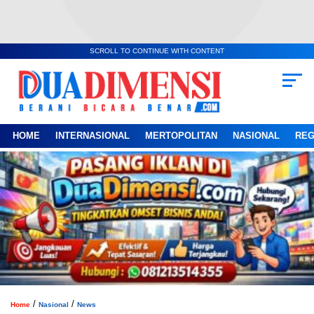
SCROLL TO CONTINUE WITH CONTENT
HOME
INTERNASIONAL
MERTOPOLITAN
NASIONAL
REG
/
/
Home
Nasional
News