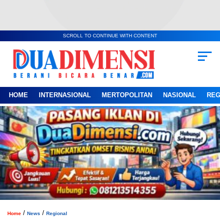
SCROLL TO CONTINUE WITH CONTENT
HOME
INTERNASIONAL
MERTOPOLITAN
NASIONAL
REG
/
/
Home
News
Regional