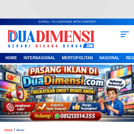
SCROLL TO CONTINUE WITH CONTENT
HOME
INTERNASIONAL
MERTOPOLITAN
NASIONAL
REG
/
Home
News